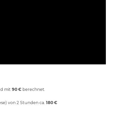
rd mit
90 €
berechnet.
ese) von 2 Stunden ca.
180 €