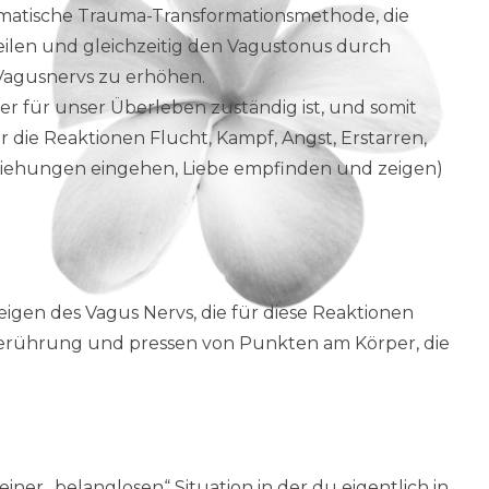
omatische Trauma-Transformationsmethode, die
eilen und gleichzeitig den Vagustonus durch
Vagusnervs zu erhöhen.
der für unser Überleben zuständig ist, und somit
ür die Reaktionen Flucht, Kampf, Angst, Erstarren,
iehungen eingehen, Liebe empfinden und zeigen)
eigen des Vagus Nervs, die für diese Reaktionen
 Berührung und pressen von Punkten am Körper, die
 einer „belanglosen“ Situation in der du eigentlich in