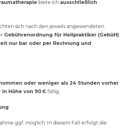
raumatherapie
biete ich
ausschließlich
ichten sich nach den jeweils angewendeten
er
Gebührenordnung für Heilpraktiker (GebüH)
.
zeit nur bar oder per Rechnung und
nommen oder weniger als 24 Stunden vorher
r in Höhe von 90 €
fällig.
ung
ahme ggf. möglich. In diesem Fall erfolgt die