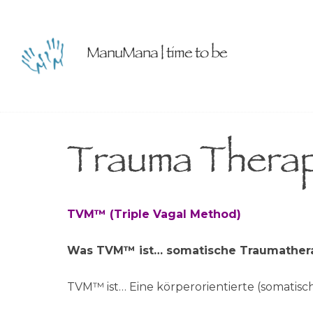
ManuMana | time to be
Trauma Thera
TVM™ (Triple Vagal Method)
Was TVM™ ist… somatische Traumather
TVM™ ist… Eine körperorientierte (somatisc